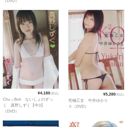
（DVD）
¥4,180
(税込)
¥5,280
(税込)
Chu→Boh ないしょのずっ
究極乙女 中井ゆかり
く 真野しずく【中3】
Ⅱ（DVD）
（DVD）