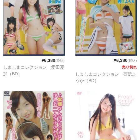
¥6,380
¥6,380
(税込)
(税込)
しましまコレクション 愛田夏
売り切れ
加（BD）
しましまコレクション 西浜ふ
うか（BD）