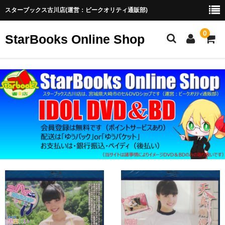
スターブックス古川店(運営：ビークオリティ通販部)
0
StarBooks Online Shop
ホーム
新商品
お勧め商品
取扱終了
ご利用ガイド
お菓子系アイドル配信の魅力
お菓子系アイドル配信の魅力（2）
ブログ