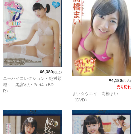
¥6,380
(税込)
ニーハイコレクション～絶対領
¥4,180
(税込)
域～ 黒宮れい Part4（BD-
売り切れ
R）
まい☆ウエイ 高橋まい
（DVD）