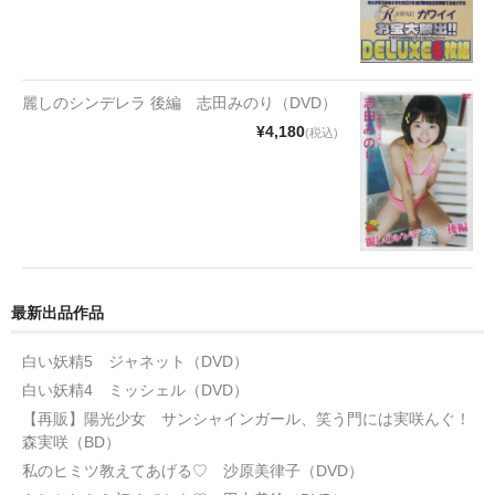
麗しのシンデレラ 後編 志田みのり（DVD）
¥4,180
(税込)
最新出品作品
白い妖精5 ジャネット（DVD）
白い妖精4 ミッシェル（DVD）
【再販】陽光少女 サンシャインガール、笑う門には実咲んぐ！
森実咲（BD）
私のヒミツ教えてあげる♡ 沙原美律子（DVD）