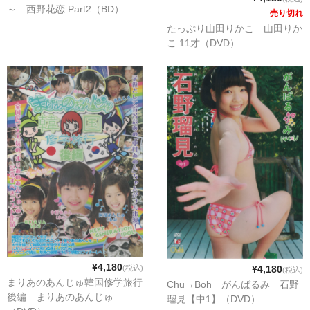
～ 西野花恋 Part2（BD）
売り切れ
たっぷり山田りかこ 山田りか
こ 11才（DVD）
¥4,180
¥4,180
(税込)
(税込)
まりあのあんじゅ韓国修学旅行
Chu→Boh がんばるみ 石野
後編 まりあのあんじゅ
瑠見【中1】（DVD）