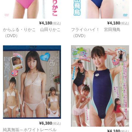
¥4,180
¥4,180
(税込)
(税込)
からふる・りかこ 山田りかこ
フライ☆ハイ！ 宮田飛鳥
（DVD）
（DVD）
¥6,380
(税込)
純真無垢～ホワイトレーベル
¥4,180
(税込)