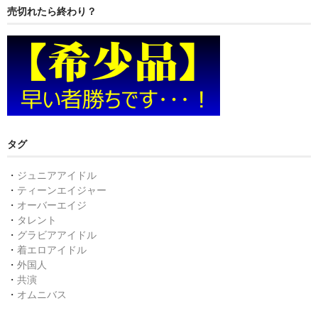
カ
売切れたら終わり？
テ
ゴ
リ
ー
タグ
・
ジュニアアイドル
・
ティーンエイジャー
・
オーバーエイジ
・
タレント
・
グラビアアイドル
・
着エロアイドル
・
外国人
・
共演
・
オムニバス