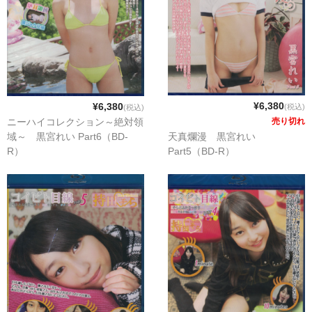
¥6,380
¥6,380
(税込)
(税込)
売り切れ
ニーハイコレクション～絶対領
天真爛漫 黒宮れい
域～ 黒宮れい Part6（BD-
Part5（BD-R）
R）