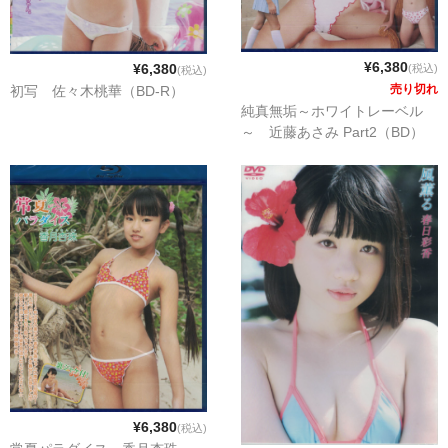
¥6,380
¥6,380
(税込)
(税込)
売り切れ
初写 佐々木桃華（BD-R）
純真無垢～ホワイトレーベル
～ 近藤あさみ Part2（BD）
¥6,380
(税込)