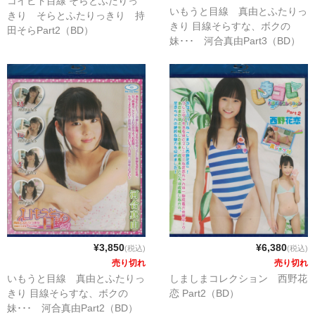
コイビト目線 そらとふたりっ
いもうと目線 真由とふたりっ
きり そらとふたりっきり 持
きり 目線そらすな、ボクの
田そらPart2（BD）
妹･･･ 河合真由Part3（BD）
¥3,850
¥6,380
(税込)
(税込)
売り切れ
売り切れ
いもうと目線 真由とふたりっ
しましまコレクション 西野花
きり 目線そらすな、ボクの
恋 Part2（BD）
妹･･･ 河合真由Part2（BD）