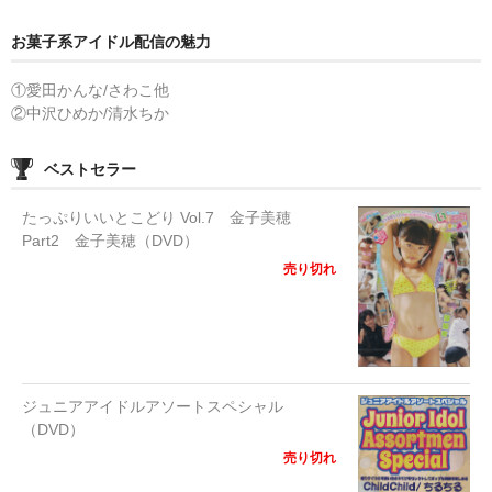
お菓子系アイドル配信の魅力
①愛田かんな/さわこ他
②中沢ひめか/清水ちか
ベストセラー
たっぷりいいとこどり Vol.7 金子美穂
Part2 金子美穂（DVD）
売り切れ
ジュニアアイドルアソートスペシャル
（DVD）
売り切れ