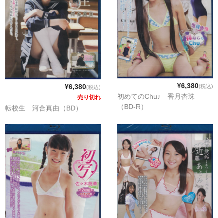
¥6,380
¥6,380
(税込)
(税込)
初めてのChu♪ 香月杏珠
売り切れ
（BD-R）
転校生 河合真由（BD）