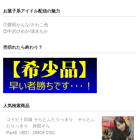
お菓子系アイドル配信の魅力
①愛田かんな/さわこ他
②中沢ひめか/清水ちか
売切れたら終わり？
人気検索商品
コイビト目線 そらとふたりっきり そらとふ
たりっきり 持田そら
Part4（BD） (IMOF135)