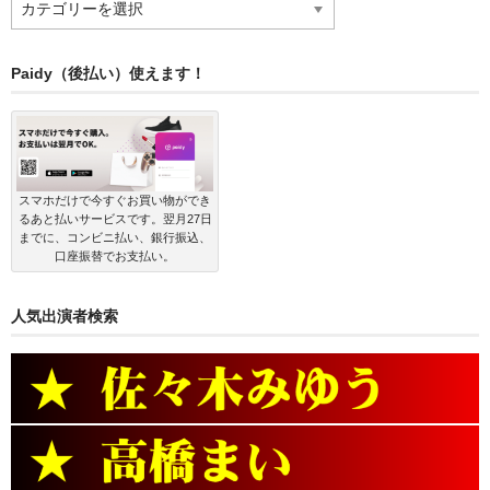
品
の
カ
Paidy（後払い）使えます！
テ
ゴ
リ
ー
スマホだけで今すぐお買い物ができ
るあと払いサービスです。翌月27日
までに、コンビニ払い、銀行振込、
口座振替でお支払い。
人気出演者検索