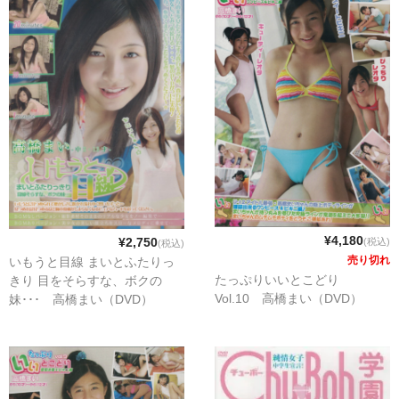
¥4,180
¥2,750
(税込)
(税込)
売り切れ
いもうと目線 まいとふたりっ
たっぷりいいとこどり
きり 目をそらすな、ボクの
Vol.10 高橋まい（DVD）
妹･･･ 高橋まい（DVD）