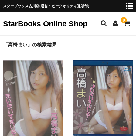
スターブックス古川店(運営：ビークオリティ通販部)
0
StarBooks Online Shop
ホーム
「
高橋まい
」の検索結果
新商品
お勧め商品
取扱終了
ご利用ガイド
お菓子系アイドル配信の魅力
お菓子系アイドル配信の魅力（2）
ブログ