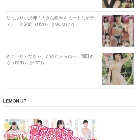
たっぷり小沢岬「大きな瞳deキュートなボデ
ィ」 小沢岬（DVD） (IMOM172)
めぐ･･じゃなきゃ、だめだからねっ 岡田め
ぐ（DVD） (HPF1)
LEMON UP