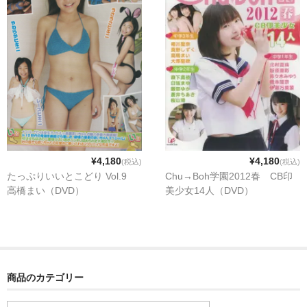
¥4,180
¥4,180
(税込)
(税込)
たっぷりいいとこどり Vol.9
Chu→Boh学園2012春 CB印
高橋まい（DVD）
美少女14人（DVD）
商品のカテゴリー
商