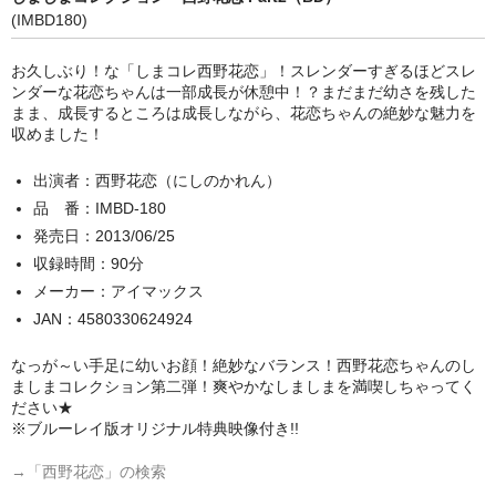
(IMBD180)
お久しぶり！な「しまコレ西野花恋」！スレンダーすぎるほどスレ
ンダーな花恋ちゃんは一部成長が休憩中！？まだまだ幼さを残した
まま、成長するところは成長しながら、花恋ちゃんの絶妙な魅力を
収めました！
出演者：西野花恋（にしのかれん）
品 番：IMBD-180
発売日：2013/06/25
収録時間：90分
メーカー：アイマックス
JAN：4580330624924
なっが～い手足に幼いお顔！絶妙なバランス！西野花恋ちゃんのし
ましまコレクション第二弾！爽やかなしましまを満喫しちゃってく
ださい★
※ブルーレイ版オリジナル特典映像付き!!
→「西野花恋」の検索