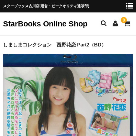
スターブックス古川店(運営：ビークオリティ通販部)
0
StarBooks Online Shop
ホーム
しましまコレクション 西野花恋 Part2（BD）
新商品
お勧め商品
取扱終了
ご利用ガイド
お菓子系アイドル配信の魅力
お菓子系アイドル配信の魅力（2）
ブログ