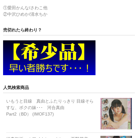
①愛田かんな/さわこ他
②中沢ひめか/清水ちか
売切れたら終わり？
人気検索商品
いもうと目線 真由とふたりっきり 目線そら
すな、ボクの妹･･･ 河合真由
Part2（BD） (IMOF137)