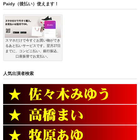
カ
Paidy（後払い）使えます！
テ
ゴ
リ
ー
スマホだけで今すぐお買い物ができ
るあと払いサービスです。翌月27日
までに、コンビニ払い、銀行振込、
口座振替でお支払い。
人気出演者検索