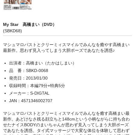
My Star 高橋まい（DVD）
(SBKD68)
マシュマロバストとクリーミィスマイルでみんなを癒やす高橋まい
最新作。思わず見入ってしまう大胆ポーズであなたを誘惑♪
出演者：高橋まい（たかはしまい）
品 番：SBKD-0068
発売日：2013/01/30
収録時間：本編79分+特典5分
メーカー：S-DIGTAL
JAN：4571346002707
マシュマロバストとクリーミィスマイルでみんなを癒す高橋まい最
新作。あどけなさ残る顔立ちと148cmという小柄ながらに持ち合わ
せたナイスBODYのまいちゃんが思わず見入ってしまう大胆ポーズ
であなたを誘惑。タイ式マッサージで大変な体位を体験して思わず