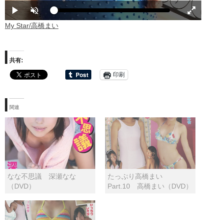
共有:
印刷
関連
なな不思議 深瀬なな
たっぷり高橋まい
（DVD）
Part.10 高橋まい（DVD）