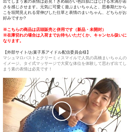
出てしまう素の表情は必見！きめ細かい色白肌にはじける水滴が若
さを感じさせます。元気に可愛く遊ぶまいちゃんと、思春期だから
こを垣間見えれる背伸びした仕草と表情のまいちゃん、どちらがお
好みですか?
※こちらの商品は店頭販売と併用です（新品・未開封）
※在庫切れの場合は入荷までお待ちいただくか、キャンセル扱いに
なります。
【外部サイト/お菓子系アイドル配信委員会様】
マシュマロバストとクリーミィスマイルで人気の高橋まいちゃんの
イメージ。タイ式マッサージで大変な体位を体験して思わず出てし
まう素の表情は必見です！