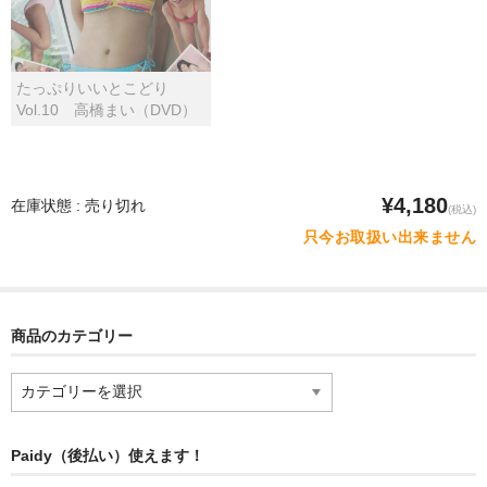
たっぷりいいとこどり
Vol.10 高橋まい（DVD）
¥4,180
在庫状態 : 売り切れ
(税込)
只今お取扱い出来ません
商品のカテゴリー
商
品
の
カ
Paidy（後払い）使えます！
テ