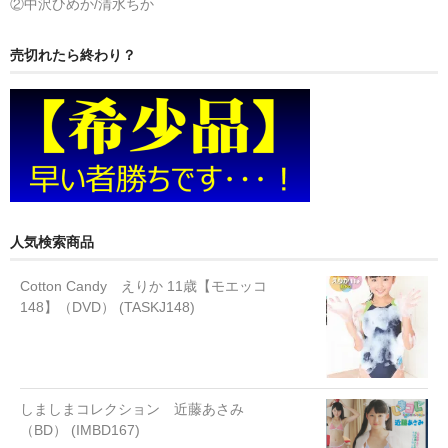
②中沢ひめか/清水ちか
売切れたら終わり？
人気検索商品
Cotton Candy えりか 11歳【モエッコ
148】（DVD） (TASKJ148)
しましまコレクション 近藤あさみ
（BD） (IMBD167)