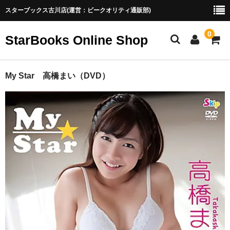
スターブックス古川店(運営：ビークオリティ通販部)
0
StarBooks Online Shop
ホーム
My Star 高橋まい（DVD）
新商品
お勧め商品
取扱終了
ご利用ガイド
お菓子系アイドル配信の魅力
お菓子系アイドル配信の魅力（2）
ブログ