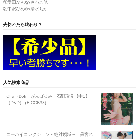
①愛田かんな/さわこ他
②中沢ひめか/清水ちか
売切れたら終わり？
人気検索商品
Chu→Boh がんばるみ 石野瑠見【中1】
（DVD） (EICCB33)
ニーハイコレクション～絶対領域～ 黒宮れ